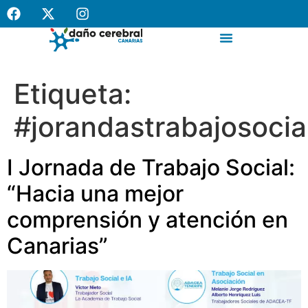
contenido
Canal de denuncias internas
Etiqueta:
#jorandastrabajosocia
I Jornada de Trabajo Social:
“Hacia una mejor
comprensión y atención en
Canarias”