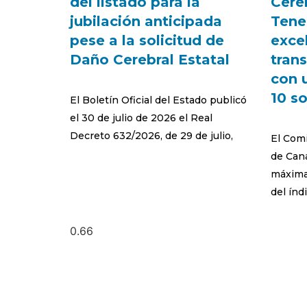
del listado para la
Cere
jubilación anticipada
Tener
pese a la solicitud de
exce
Daño Cerebral Estatal
trans
con 
10 s
El Boletín Oficial del Estado publicó
el 30 de julio de 2026 el Real
Decreto 632/2026, de 29 de julio,
El Com
de Cana
máxima 
del índ