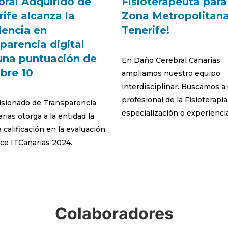
bral Adquirido de
Fisioterapeuta para
ife alcanza la
Zona Metropolitan
lencia en
Tenerife!
parencia digital
una puntuación de
En Daño Cerebral Canarias
obre 10
ampliamos nuestro equipo
interdisciplinar. Buscamos a
profesional de la Fisioterapi
isionado de Transparencia
especialización o experienci
rias otorga a la entidad la
calificación en la evaluación
ice ITCanarias 2024.
Colaboradores