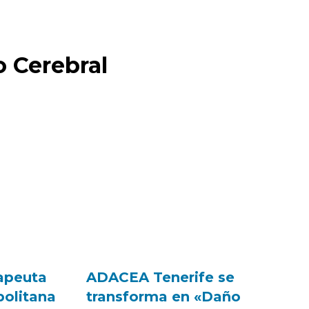
o Cerebral
apeuta
ADACEA Tenerife se
politana
transforma en «Daño