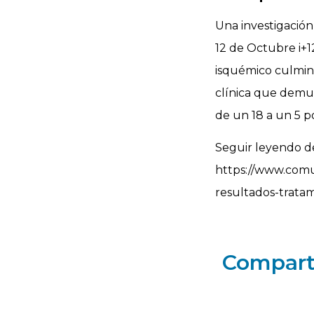
Una investigación 
12 de Octubre i+1
isquémico culmina
clínica que demu
de un 18 a un 5 p
Seguir leyendo de
https://www.comu
resultados-trata
Comparti